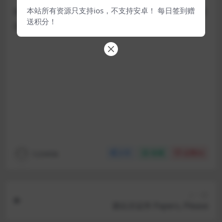
本站所有资源只支持ios，不支持安卓！ 每日签到赠
BGM和游戏细节、游戏性、操作手感都能给个高分。喜
送积分！
欢黑暗向玩家绝对不会选错。
123456
分享
收藏
点赞(
0
)
上一篇
请出示证件 Papers, Please