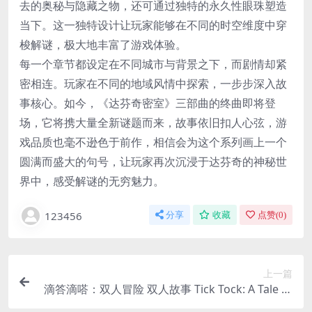
去的奥秘与隐藏之物，还可通过独特的永久性眼珠塑造
当下。这一独特设计让玩家能够在不同的时空维度中穿
梭解谜，极大地丰富了游戏体验。
每一个章节都设定在不同城市与背景之下，而剧情却紧
密相连。玩家在不同的地域风情中探索，一步步深入故
事核心。如今，《达芬奇密室》三部曲的终曲即将登
场，它将携大量全新谜题而来，故事依旧扣人心弦，游
戏品质也毫不逊色于前作，相信会为这个系列画上一个
圆满而盛大的句号，让玩家再次沉浸于达芬奇的神秘世
界中，感受解谜的无穷魅力。
123456
分享
收藏
点赞(
0
)
上一篇
滴答滴嗒：双人冒险 双人故事 Tick Tock: A Tale fo
r Two